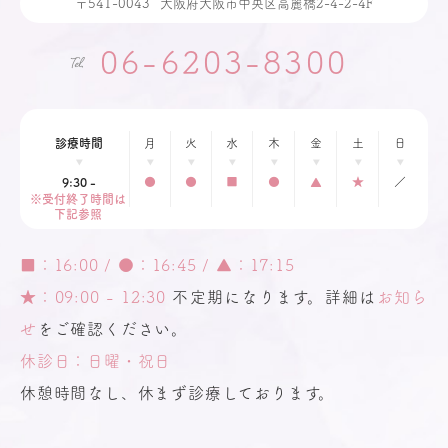
〒541-0043
大阪府大阪市中央区高麗橋2-4-2-4F
06-6203-8300
診療時間
月
火
水
木
金
土
日
9:30 -
●
●
■
●
▲
★
／
※受付終了時間は
下記参照
■：16:00 / ●：16:45 / ▲：17:15
★：09:00 - 12:30
不定期になります。詳細は
お知ら
せ
をご確認ください。
休診日：
日曜・祝日
休憩時間なし、休まず診療しております。