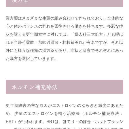
漢方薬はさまざまな生薬の組み合わせで作られており、全体的な
心と体のバランスの乱れを回復させる働きを持ちます。多彩な症
状を訴える更年期女性に対しては、「婦人科三大処方」とも呼ば
れる当帰芍薬散・加味逍遥散・桂枝茯苓丸が有名ですが、それ以
外にも様々な種類の漢方薬があり、症状と診察でそれぞれにあっ
た漢方を選択していきます。
ホルモン補充療法
更年期障害の主な原因がエストロゲンのゆらぎと減少にあるた
め、少量のエストロゲンを補う治療法（ホルモン補充療法：
HRT）が行われます。HRTは、ほてり・のぼせ・ホットフラッシ