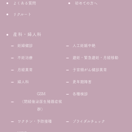
よくある質問
初めての方へ
リクルート
産科・婦人科
妊婦健診
人工妊娠中絶
不妊治療
避妊・緊急避妊・月経移動
月経異常
子宮頸がん健診異常
婦人科
更年期障害
GSM
各種検診
（閉経後泌尿生殖器症候
群）
ワクチン・予防接種
ブライダルチェック